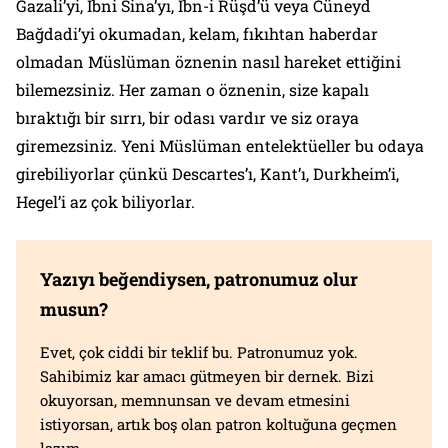
Gazali’yi, İbni Sina’yı, İbn-i Rüşd’ü veya Cüneyd
Bağdadi’yi okumadan, kelam, fıkıhtan haberdar
olmadan Müslüman öznenin nasıl hareket ettiğini
bilemezsiniz. Her zaman o öznenin, size kapalı
bıraktığı bir sırrı, bir odası vardır ve siz oraya
giremezsiniz. Yeni Müslüman entelektüeller bu odaya
girebiliyorlar çünkü Descartes’ı, Kant’ı, Durkheim’i,
Hegel’i az çok biliyorlar.
Yazıyı beğendiysen, patronumuz olur
musun?
Evet, çok ciddi bir teklif bu. Patronumuz yok.
Sahibimiz kar amacı gütmeyen bir dernek. Bizi
okuyorsan, memnunsan ve devam etmesini
istiyorsan, artık boş olan patron koltuğuna geçmen