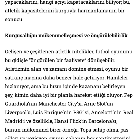
yapacaklarını, hangi açıyı kapatacaklarını biliyor; bu,
atletik kapasitelerini kurguyla harmanlamanın bir
sonucu.
Kurgusallığın mükemmelleşmesi ve öngörülebilirlik
Gelişen ve çeşitlenen atletik nitelikler, futbol oyununu
bu gidişle “öngörülen bir faaliyete” dönüşebilir.
Atletizmin alan ve zamanı domine etmesi, oyunu bir
satranç maçına daha benzer hale getiriyor: Hamleler
hızlanıyor, ama bu hızın içinde kazananı belirleyen
şey, kimin daha iyi bir planla hareket ettiği oluyor. Pep
Guardiola’nın Manchester City’si, Arne Slot’un
Liverpool’u, Luis Enrique’nin PSG’ si, Ancelotti’nin Real
Madrid’i ve özellikle, Hansi Flick’in Barcelona’sı,
bunun mükemmel birer örneği: Topa sahip olma, pas
ağları ve pozisyon oyunu, sahanın her santimetresini