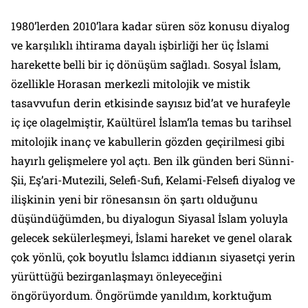
1980’lerden 2010’lara kadar süren söz konusu diyalog
ve karşılıklı ihtirama dayalı işbirliği her üç İslami
harekette belli bir iç dönüşüm sağladı. Sosyal İslam,
özellikle Horasan merkezli mitolojik ve mistik
tasavvufun derin etkisinde sayısız bid’at ve hurafeyle
iç içe olagelmiştir, Kaültürel İslam’la temas bu tarihsel
mitolojik inanç ve kabullerin gözden geçirilmesi gibi
hayırlı gelişmelere yol açtı. Ben ilk günden beri Sünni-
Şii, Eş’ari-Mutezili, Selefi-Sufi, Kelami-Felsefi diyalog ve
ilişkinin yeni bir rönesansın ön şartı olduğunu
düşündüğümden, bu diyalogun Siyasal İslam yoluyla
gelecek sekülerleşmeyi, İslami hareket ve genel olarak
çok yönlü, çok boyutlu İslamcı iddianın siyasetçi yerin
yürüttüğü bezirganlaşmayı önleyeceğini
öngörüyordum. Öngörümde yanıldım, korktuğum