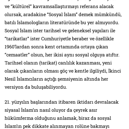
ve “kültürel” kavramsallaştırmayı referans alacak
olursak, aradakine “Sosyal İslam” demek mümkündü,
batılı İslamologların literatüründe bu yer almıyordu.
Sosyal İslam ister tarihsel ve geleneksel yapıları ile
“tarikatlar” ister Cumhuriyetle beraber ve özellikle
1960’lardan sonra kent ortamında ortaya çıkan
“cemaatler” olsun, her ikisi aynı sosyal olguya atıftır.
Tarihsel olanın (tarikat) canlılık kazanması, yeni
olarak çıkanların olması göç ve kentle ilgiliydi, İkinci
Nesil İslamcıların açtığı şemsiyenin altında her
versiyon da buluşabiliyordu.
21. yüzyılın başlarından itibaren iktidarı devralacak
siyasal İslam’ın nasıl oluyor da çeyrek asır
hükümferma olduğunu anlamak, biraz da sosyal
İslam’ın pek dikkate alınmayan rolüne bakmayı