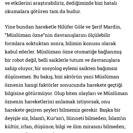
ve etkilerini araştırabiliriz, dediğimizde bizi hatalı
okumalara götüren tam da budur.
Yine bundan hareketle Nilüfer Göle ve Şerif Mardin,
“Müslüman özne”nin davranışlarını ölçülebilir
formlara soktuktan sonra, bilimin konusu olarak
kabul ederler. Müslüman özne otomatiğe bağlanmış
bir robot değil, belli saiklerle tutum ve davranışlara
sahip oluyor; bir sosyolog eylemi saikten bağımsız
düşünemez. Bu bakış, bizi aktörün yani Müslüman
öznenin hangi faktörler sonucunda harekete geçtiği
bilgisine götürmüyor. Olup biten olayları ve Müslüman
öznenin hareketlerini anlamak istiyorsak, onu
harekete geçiren şeyleri bilmemiz gerekir. Başka bir
deyişle siz, İslam’ı, Kur’an’ı, Sünneti bilmeden; İslam’ın
kültür, irfan, düşünce, bilgi ve ilim mirasını bilmeden;