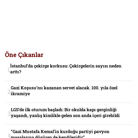
Öne Çıkanlar
İstanbul’da çekirge korkusu: Çekirgelerin sayısı neden
arttı?
Gazi Koşusu’nu kazanan servet alacak. 100. yıla özel
ikramiye
LGS’de ilk oturum başladı: Bir okulda kapı gerginliği
yaşandı, yanlış kimlikle gelen son anda içeri girebildi
“Gazi Mustafa Kemal’in kurduğu partiyi pavyon
masalarına düşüren de kendileridir”