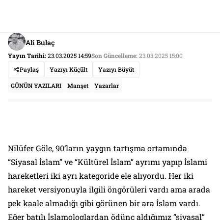
Ali Bulaç
Yayın Tarihi:
23.03.2025 14:59
Son Güncelleme:
23.03.2025 15:00
Paylaş
Yazıyı Küçült
Yazıyı Büyüt
GÜNÜN YAZILARI
Manşet
Yazarlar
Nilüfer Göle, 90’ların yaygın tartışma ortamında
“Siyasal İslam” ve “Kültürel İslam” ayrımı yapıp İslami
hareketleri iki ayrı kategoride ele alıyordu. Her iki
hareket versiyonuyla ilgili öngörüleri vardı ama arada
pek kaale almadığı gibi görünen bir ara İslam vardı.
Eğer batılı İslamologlardan ödünç aldığımız “siyasal”