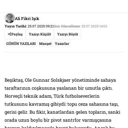
Ali Fikri Işık
Yayın Tarihi:
25.07.2025 09:21
Son Güncelleme:
25.07.2025 14:02
Paylaş
Yazıyı Küçült
Yazıyı Büyüt
GÜNÜN YAZILARI
Manşet
Yazarlar
Beşiktaş, Ole Gunnar Solskjaer yönetiminde sahaya
taraftarının coşkusuna yaslanan bir umutla çıktı.
Norveçli teknik adam, Türk futbolseverlerin
tutkusunu kavramış gibiydi: topu ceza sahasına taşı,
gerisi gelir. Bu fikir, kanatlardan gelen topların, sanki
orada uzun boylu bir pivot santrfor varmışçasına
havaya kaldırılmasıyla hayat buluyordu. Ancak bu