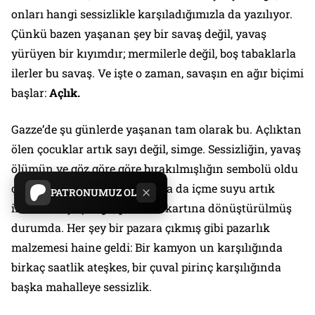
onları hangi sessizlikle karşıladığımızla da yazılıyor.
Çünkü bazen yaşanan şey bir savaş değil, yavaş
yürüyen bir kıyımdır; mermilerle değil, boş tabaklarla
ilerler bu savaş. Ve işte o zaman, savaşın en ağır biçimi
başlar:
Açlık.
Gazze’de şu günlerde yaşanan tam olarak bu. Açlıktan
ölen çocuklar artık sayı değil, simge. Sessizliğin, yavaş
ölümün ve göz göre göre bırakılmışlığın sembolü oldu
çocuklar. Gıda, tıbbi yardım ya da içme suyu artık
PATRONUMUZ OL
insani ihtiyaç değil, pazarlık kartına dönüştürülmüş
durumda. Her şey bir pazara çıkmış gibi pazarlık
malzemesi haine geldi: Bir kamyon un karşılığında
birkaç saatlik ateşkes, bir çuval pirinç karşılığında
başka mahalleye sessizlik.