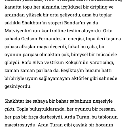
kanatta topu her alışında, içgüdüsel bir dripling ve
ardından yüksek bir orta geliyordu, ama bu toplar
sıklıkla Shakhtar’ın stoperi Bondar’ın ya da
Matviyenko’nun kontrolüne teslim oluyordu. Orta
sahada Gedson Fernandes’in enerjisi, topu ileri taşıma
çabası alkışlanmaya değerdi, fakat bu çaba, bir
oyunun parçası olmaktan çok, bireysel bir mücadele
gibiydi. Rafa Silva ve Orkun Kökçü’nün yaratıcılığı,
zaman zaman parlasa da, Beşiktaş’ın hücum hattı
birbiriyle uyum sağlayamayan aktörler gibi sahnede
geziniyordu.
Shakhtar ise sahaya bir bahar sabahının neşesiyle
çıktı. Topla buluştuklarında, her oyuncu bir ressam,
her pas bir fırça darbesiydi. Arda Turan, bu tablonun
maestrosuydu. Arda Turan gibi çaylak bir hocanın