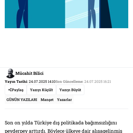
Mücahit Bilici
Yayın Tarihi:
24.07.2025 14:10
Son Güncelleme:
24.07.2025 16:21
Paylaş
Yazıyı Küçült
Yazıyı Büyüt
GÜNÜN YAZILARI
Manşet
Yazarlar
Son on yılda Türkiye dış politikada bağımsızlığını
peyderpey arttırdı. Böylece ülkeye dair alışagelinmiş