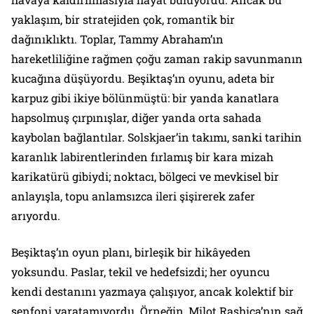
yaklaşım, bir stratejiden çok, romantik bir
dağınıklıktı. Toplar, Tammy Abraham’ın
hareketliliğine rağmen çoğu zaman rakip savunmanın
kucağına düşüyordu. Beşiktaş’ın oyunu, adeta bir
karpuz gibi ikiye bölünmüştü: bir yanda kanatlara
hapsolmuş çırpınışlar, diğer yanda orta sahada
kaybolan bağlantılar. Solskjaer’in takımı, sanki tarihin
karanlık labirentlerinden fırlamış bir kara mizah
karikatürü gibiydi; noktacı, bölgeci ve mevkisel bir
anlayışla, topu anlamsızca ileri şişirerek zafer
arıyordu.
Beşiktaş’ın oyun planı, birleşik bir hikâyeden
yoksundu. Paslar, tekil ve hedefsizdi; her oyuncu
kendi destanını yazmaya çalışıyor, ancak kolektif bir
senfoni yaratamıyordu. Örneğin, Milot Rashica’nın sağ