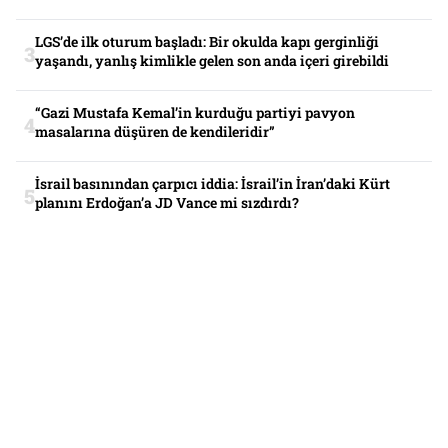
LGS’de ilk oturum başladı: Bir okulda kapı gerginliği
yaşandı, yanlış kimlikle gelen son anda içeri girebildi
“Gazi Mustafa Kemal’in kurduğu partiyi pavyon
masalarına düşüren de kendileridir”
İsrail basınından çarpıcı iddia: İsrail’in İran’daki Kürt
planını Erdoğan’a JD Vance mi sızdırdı?