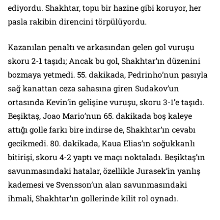
ediyordu. Shakhtar, topu bir hazine gibi koruyor, her
pasla rakibin direncini törpülüyordu.
Kazanılan penaltı ve arkasından gelen gol vuruşu
skoru 2-1 taşıdı; Ancak bu gol, Shakhtar’ın düzenini
bozmaya yetmedi. 55. dakikada, Pedrinho’nun pasıyla
sağ kanattan ceza sahasına giren Sudakov’un
ortasında Kevin’in gelişine vuruşu, skoru 3-1’e taşıdı.
Beşiktaş, Joao Mario’nun 65. dakikada boş kaleye
attığı golle farkı bire indirse de, Shakhtar’ın cevabı
gecikmedi. 80. dakikada, Kaua Elias’ın soğukkanlı
bitirişi, skoru 4-2 yaptı ve maçı noktaladı. Beşiktaş’ın
savunmasındaki hatalar, özellikle Jurasek’in yanlış
kademesi ve Svensson’un alan savunmasındaki
ihmali, Shakhtar’ın gollerinde kilit rol oynadı.