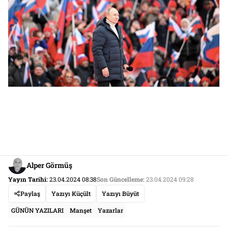
Alper Görmüş
Yayın Tarihi:
23.04.2024 08:38
Son Güncelleme:
23.04.2024 09:28
Paylaş
Yazıyı Küçült
Yazıyı Büyüt
GÜNÜN YAZILARI
Manşet
Yazarlar