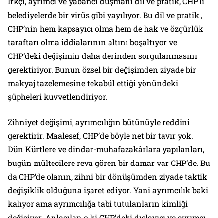
Irkçı, ayrımcı ve yabancı düşmanı dil ve pratik, CHP’li
belediyelerde bir virüs gibi yayılıyor. Bu dil ve pratik ,
CHP’nin hem kapsayıcı olma hem de hak ve özgürlük
taraftarı olma iddialarının altını boşaltıyor ve
CHP’deki değişimin daha derinden sorgulanmasını
gerektiriyor. Bunun özsel bir değişimden ziyade bir
makyaj tazelemesine tekabül ettiği yönündeki
şüpheleri kuvvetlendiriyor.
Zihniyet değişimi, ayrımcılığın bütünüyle reddini
gerektirir. Maalesef, CHP’de böyle net bir tavır yok.
Dün Kürtlere ve dindar-muhafazakârlara yapılanları,
bugün mültecilere reva gören bir damar var CHP’de. Bu
da CHP’de olanın, zihni bir dönüşümden ziyade taktik
değişiklik olduğuna işaret ediyor. Yani ayrımcılık baki
kalıyor ama ayrımcılığa tabi tutulanların kimliği
değişiyor. Anlaşılan o ki CHP’deki dışlayıcı ve ayrımcı