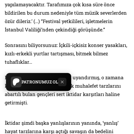
yapılamayacaktır. Tarafımıza çok kısa süre önce
bildirilen bu durum nedeniyle tüm müzik severlerden
özür dileriz.’ (…) “Festival yetkilileri, işletmelerin
İstanbul Valiliği’nden çekindiği görüşünde.”
Sonrasını biliyorsunuz: İçkili-içkisiz konser yasakları,
kızlı-erkekli yurtlar tartışması, bitmek bilmez
tuhaflıklar…
Erdoğan böylece uyuyan devi uyandırmış, o zamana
PATRONUMUZ OL
kadar anne babalarının öforik muhalefet tarzlarını
abartılı bulan gençleri sert iktidar karşıtları haline
getirmişti.
İktidar şimdi başka yanlışlarının yanında, ‘yanlış’
hayat tarzlarına karşı açtığı savaşın da bedelini