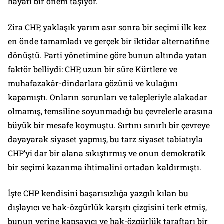
hayati bir önem taşıyor.
Zira CHP, yaklaşık yarım asır sonra bir seçimi ilk kez
en önde tamamladı ve gerçek bir iktidar alternatifine
dönüştü. Parti yönetimine göre bunun altında yatan
faktör belliydi: CHP, uzun bir süre Kürtlere ve
muhafazakâr-dindarlara gözünü ve kulağını
kapamıştı. Onların sorunları ve talepleriyle alakadar
olmamış, temsiline soyunmadığı bu çevrelerle arasına
büyük bir mesafe koymuştu. Sırtını sınırlı bir çevreye
dayayarak siyaset yapmış, bu tarz siyaset tabiatıyla
CHP’yi dar bir alana sıkıştırmış ve onun demokratik
bir seçimi kazanma ihtimalini ortadan kaldırmıştı.
İşte CHP kendisini başarısızlığa yazgılı kılan bu
dışlayıcı ve hak-özgürlük karşıtı çizgisini terk etmiş,
bunun yerine kapsayıcı ve hak-özgürlük taraftarı bir