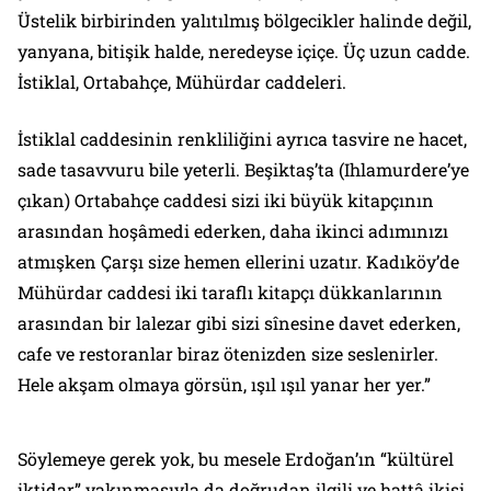
Üstelik birbirinden yalıtılmış bölgecikler halinde değil,
yanyana, bitişik halde, neredeyse içiçe. Üç uzun cadde.
İstiklal, Ortabahçe, Mühürdar caddeleri.
İstiklal caddesinin renkliliğini ayrıca tasvire ne hacet,
sade tasavvuru bile yeterli. Beşiktaş’ta (Ihlamurdere’ye
çıkan) Ortabahçe caddesi sizi iki büyük kitapçının
arasından hoşâmedi ederken, daha ikinci adımınızı
atmışken Çarşı size hemen ellerini uzatır. Kadıköy’de
Mühürdar caddesi iki taraflı kitapçı dükkanlarının
arasından bir lalezar gibi sizi sînesine davet ederken,
cafe ve restoranlar biraz ötenizden size seslenirler.
Hele akşam olmaya görsün, ışıl ışıl yanar her yer.”
Söylemeye gerek yok, bu mesele Erdoğan’ın “kültürel
iktidar” yakınmasıyla da doğrudan ilgili ve hattâ ikisi