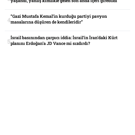
yaşandı, yanlış kimlikle gelen son anda içeri girebildi
“Gazi Mustafa Kemal’in kurduğu partiyi pavyon
masalarına düşüren de kendileridir”
İsrail basınından çarpıcı iddia: İsrail’in İran’daki Kürt
planını Erdoğan’a JD Vance mi sızdırdı?