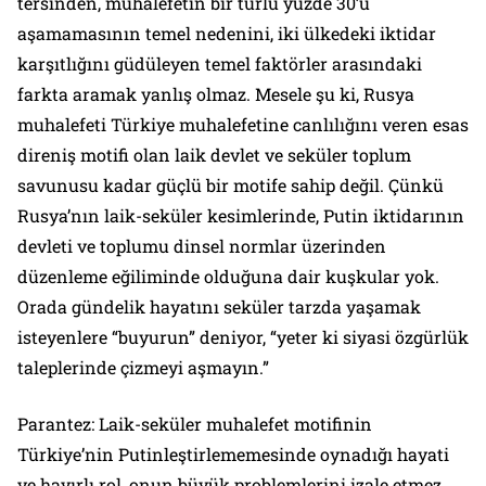
tersinden, muhalefetin bir türlü yüzde 30’u
aşamamasının temel nedenini, iki ülkedeki iktidar
karşıtlığını güdüleyen temel faktörler arasındaki
farkta aramak yanlış olmaz. Mesele şu ki, Rusya
muhalefeti Türkiye muhalefetine canlılığını veren esas
direniş motifi olan laik devlet ve seküler toplum
savunusu kadar güçlü bir motife sahip değil. Çünkü
Rusya’nın laik-seküler kesimlerinde, Putin iktidarının
devleti ve toplumu dinsel normlar üzerinden
düzenleme eğiliminde olduğuna dair kuşkular yok.
Orada gündelik hayatını seküler tarzda yaşamak
isteyenlere “buyurun” deniyor, “yeter ki siyasi özgürlük
taleplerinde çizmeyi aşmayın.”
Parantez: Laik-seküler muhalefet motifinin
Türkiye’nin Putinleştirlememesinde oynadığı hayati
ve hayırlı rol, onun büyük problemlerini izale etmez,