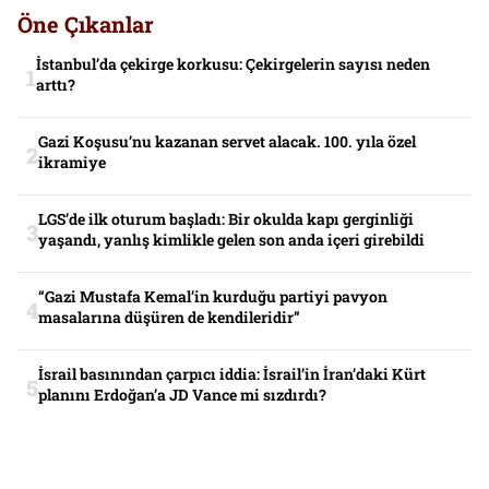
Öne Çıkanlar
İstanbul’da çekirge korkusu: Çekirgelerin sayısı neden
arttı?
Gazi Koşusu’nu kazanan servet alacak. 100. yıla özel
ikramiye
LGS’de ilk oturum başladı: Bir okulda kapı gerginliği
yaşandı, yanlış kimlikle gelen son anda içeri girebildi
“Gazi Mustafa Kemal’in kurduğu partiyi pavyon
masalarına düşüren de kendileridir”
İsrail basınından çarpıcı iddia: İsrail’in İran’daki Kürt
planını Erdoğan’a JD Vance mi sızdırdı?