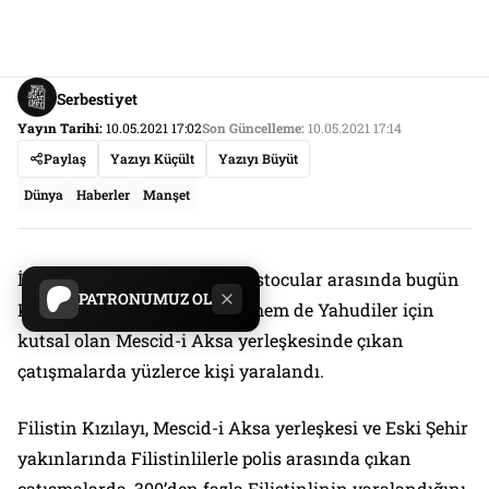
Serbestiyet
Yayın Tarihi:
10.05.2021 17:02
Son Güncelleme:
10.05.2021 17:14
Paylaş
Yazıyı Küçült
Yazıyı Büyüt
Dünya
Haberler
Manşet
İsrail polisi ile Filistinli protestocular arasında bugün
PATRONUMUZ OL
Kudüs’te hem Müslümanlar hem de Yahudiler için
kutsal olan Mescid-i Aksa yerleşkesinde çıkan
çatışmalarda yüzlerce kişi yaralandı.
Filistin Kızılayı, Mescid-i Aksa yerleşkesi ve Eski Şehir
yakınlarında Filistinlilerle polis arasında çıkan
çatışmalarda, 300’den fazla Filistinlinin yaralandığını