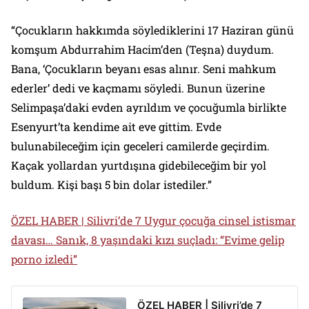
“Çocukların hakkımda söylediklerini 17 Haziran günü
komşum Abdurrahim Hacim’den (Teşna) duydum.
Bana, ‘Çocukların beyanı esas alınır. Seni mahkum
ederler’ dedi ve kaçmamı söyledi. Bunun üzerine
Selimpaşa’daki evden ayrıldım ve çocuğumla birlikte
Esenyurt’ta kendime ait eve gittim. Evde
bulunabileceğim için geceleri camilerde geçirdim.
Kaçak yollardan yurtdışına gidebileceğim bir yol
buldum. Kişi başı 5 bin dolar istediler.”
ÖZEL HABER | Silivri’de 7 Uygur çocuğa cinsel istismar
davası… Sanık, 8 yaşındaki kızı suçladı: “Evime gelip
porno izledi”