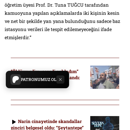
öğretim üyesi Prof. Dr. Tuna TUĞCU tarafından
kamuoyuna yapılan açıklamalarda iki kişinin kesin
ve net bir şekilde yan yana bulunduğunu sadece baz
istasyonu verileri ile tespit edilemeyeceğini ifade
etmişlerdir.”
“Öldürmedim, cesedi sakladım”
dedi, mahkeme yine ona inandı:
PATRONUMUZ OL
Nevzat Bahtiyar’a 17 yıl
Narin cinayetinde skandallar
zinciri belgesel oldu: “Şeytantepe”