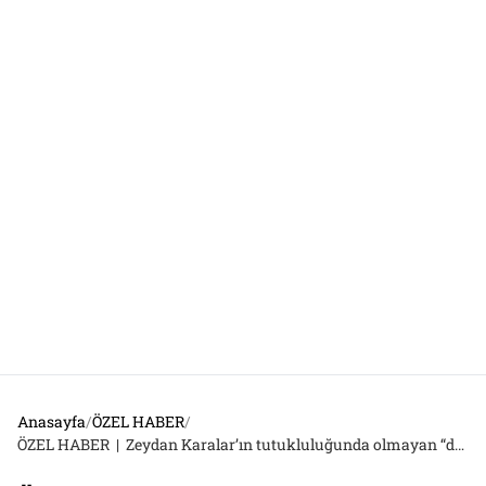
Anasayfa
/
ÖZEL HABER
/
ÖZEL HABER | Zeydan Karalar’ın tutukluluğunda olmayan “daraltılmış baz” şüphesi: “19 metreden baz birlikteliği” tespitleri…