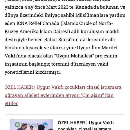
yalnızca 4 ay önce Mart 2023’te, Kanada’da bulunan ve
dünya üzerindeki ihtiyaç sahibi Müslümanlara yardım
eden ICNA Relief Canada (Islamic Circle of North-
Kuzey Amerika İslam Dairesi) adlı kuruluşun maddi
desteğiyle hemen Rahat Sitesi’nin az ilerisinde altı
bloktan oluşacak ve idaresi yine Uygur İlim Marifet
Vakfı’nda olacak olan “Uygur Mahallesi” projesinin
inşaatının başlangıç törenini düzenleyen vakıf
yöneticilerini kızdırmıştı.
ÖZEL HABER | Uygur Vakfı çocukları cinsel istismara
uğrayan aileleri evlerinden atıyor: “Çin ajanı” ilan
ettiler