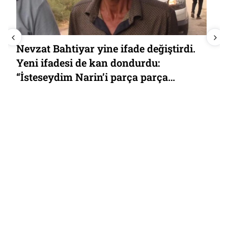
Mert Hakan Yandaş’tan yargılandığı
bahis ve şike davası için ‘FETÖ’ iması:
“Terörist Hakan Şükür” demişti