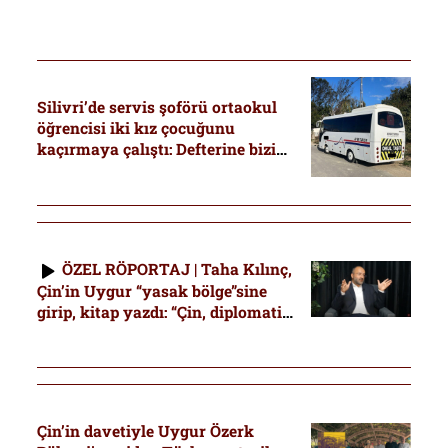
Silivri’de servis şoförü ortaokul
öğrencisi iki kız çocuğunu
kaçırmaya çalıştı: Defterine bizi
kurtarın diye yazıp camdan
gösterdi
ÖZEL RÖPORTAJ | Taha Kılınç,
Çin’in Uygur “yasak bölge”sine
girip, kitap yazdı: “Çin, diplomatik
kanallardan kitabın yayımını
engellemeye çalıştı”
Çin’in davetiyle Uygur Özerk