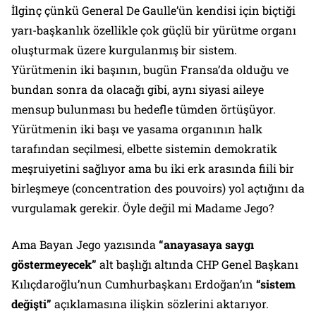
İlginç çünkü General De Gaulle’ün kendisi için biçtiği
yarı-başkanlık özellikle çok güçlü bir yürütme organı
oluşturmak üzere kurgulanmış bir sistem.
Yürütmenin iki başının, bugün Fransa’da olduğu ve
bundan sonra da olacağı gibi, aynı siyasi aileye
mensup bulunması bu hedefle tümden örtüşüyor.
Yürütmenin iki başı ve yasama organının halk
tarafından seçilmesi, elbette sistemin demokratik
meşruiyetini sağlıyor ama bu iki erk arasında fiili bir
birleşmeye (concentration des pouvoirs) yol açtığını da
vurgulamak gerekir. Öyle değil mi Madame Jego?
Ama Bayan Jego yazısında
“anayasaya saygı
göstermeyecek”
alt başlığı altında CHP Genel Başkanı
Kılıçdaroğlu’nun Cumhurbaşkanı Erdoğan’ın
“sistem
değişti”
açıklamasına ilişkin sözlerini aktarıyor.