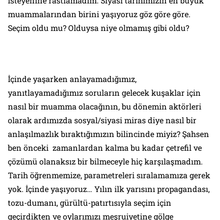
isteyenine rastlamadım. Siyasi tarihimizin en büyük
muammalarından birini yaşıyoruz göz göre göre.
Seçim oldu mu? Olduysa niye olmamış gibi oldu?
İçinde yaşarken anlayamadığımız,
yanıtlayamadığımız soruların gelecek kuşaklar için
nasıl bir muamma olacağının, bu dönemin aktörleri
olarak ardımızda sosyal/siyasi miras diye nasıl bir
anlaşılmazlık bıraktığımızın bilincinde miyiz? Şahsen
ben önceki zamanlardan kalma bu kadar çetrefil ve
çözümü olanaksız bir bilmeceyle hiç karşılaşmadım.
Tarih öğrenmemize, parametreleri sıralamamıza gerek
yok. İçinde yaşıyoruz… Yılın ilk yarısını propagandası,
tozu-dumanı, gürültü-patırtısıyla seçim için
geçirdikten ve oylarımızı meşruiyetine gölge