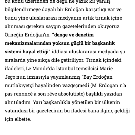
bu konu üzerinden de değil ne yazık ki) yanlış
bilgilendirmeye dayalı bir Erdoğan karşıtlığı var ve
bunu yine uluslararası medyanın artık tırnak içine
alınması gereken saygın gazetelerinden okuyoruz.
Örneğin Erdoğan’ın
“denge ve denetim
mekanizmalarından yoksun güçlü bir başkanlık
sistemi hayal ettiği”
iddiası uluslararası medyada şu
sıralarda yine sıkça dile getiriliyor. Tırnak içindeki
ifadeleri, Le Monde’da İstanbul temsilcisi Marie
Jego’nun imzasıyla yayımlanmış “Bay Erdoğan
mutlakıyetçi hayalinden vazgeçmedi (M. Erdogan n’a
pas renoncé à son rêve absolutiste) başlıklı yazıdan
alıntıladım. Yarı başkanlıkla yönetilen bir ülkenin
vatandaşı bir gazetecinin bu ifadesi bana ilginç geldiği
için elbette.