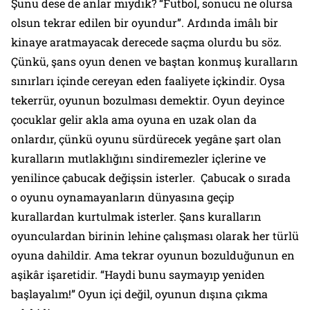
Şunu dese de anlar mıydık? “Futbol, sonucu ne olursa
olsun tekrar edilen bir oyundur”. Ardında imâlı bir
kinaye aratmayacak derecede saçma olurdu bu söz.
Çünkü, şans oyun denen ve baştan konmuş kuralların
sınırları içinde cereyan eden faaliyete içkindir. Oysa
tekerrür, oyunun bozulması demektir. Oyun deyince
çocuklar gelir akla ama oyuna en uzak olan da
onlardır, çünkü oyunu sürdürecek yegâne şart olan
kuralların mutlaklığını sindiremezler içlerine ve
yenilince çabucak değişsin isterler. Çabucak o sırada
o oyunu oynamayanların dünyasına geçip
kurallardan kurtulmak isterler. Şans kuralların
oyunculardan birinin lehine çalışması olarak her türlü
oyuna dahildir. Ama tekrar oyunun bozulduğunun en
aşikâr işaretidir. “Haydi bunu saymayıp yeniden
başlayalım!” Oyun içi değil, oyunun dışına çıkma