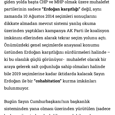
giden yolda başta CHP ve MHP olmak üzere muhalefet
partilerinin sadece
“Erdoğan karşıtlığı”
değil, aynı
zamanda 10 Ağustos 2014 seçimleri sonuçlarını
dikkate almadan mevcut sistemi yanlış okuma
üzerinden yaptıkları kampanya AK Parti ile koalisyon
imkânını ellerinden alarak tekrar seçim yolunu açtı.
Önümüzdeki genel seçimlerde anayasal konumu
üstünden Erdoğan karşıtlığını sürdürmeleri halinde –
ki bu olasılık güçlü görünüyor- muhalefet olarak bir
araya gelerek salt çoğunluğa sahip olmaları halinde
bile 2019 seçimlerine kadar iktidarda kalacak Sayın
Erdoğan ile bir
“cohabitation”
kurma imkânları
bulunmuyor.
Bugün Sayın Cumhurbaşkanı’nın başkanlık
sisteminden yana olması üzerinden yürütülen (sadece