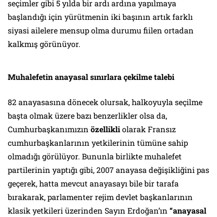
seçimler gibi 5 yılda bir ardı ardına yapılmaya
başlandığı için yürütmenin iki başının artık farklı
siyasi ailelere mensup olma durumu fiilen ortadan
kalkmış görünüyor.
Muhalefetin anayasal sınırlara çekilme talebi
82 anayasasına dönecek olursak, halkoyuyla seçilme
başta olmak üzere bazı benzerlikler olsa da,
Cumhurbaşkanımızın
özellikli
olarak Fransız
cumhurbaşkanlarının yetkilerinin tümüne sahip
olmadığı görülüyor. Bununla birlikte muhalefet
partilerinin yaptığı gibi, 2007 anayasa değişikliğini pas
geçerek, hatta mevcut anayasayı bile bir tarafa
bırakarak, parlamenter rejim devlet başkanlarının
klasik yetkileri üzerinden Sayın Erdoğan’ın
“anayasal