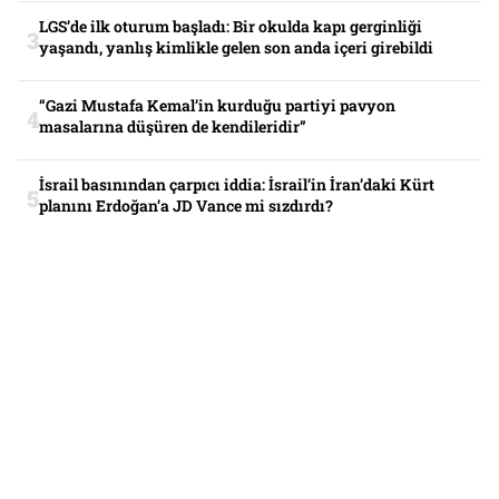
LGS’de ilk oturum başladı: Bir okulda kapı gerginliği
yaşandı, yanlış kimlikle gelen son anda içeri girebildi
“Gazi Mustafa Kemal’in kurduğu partiyi pavyon
masalarına düşüren de kendileridir”
İsrail basınından çarpıcı iddia: İsrail’in İran’daki Kürt
planını Erdoğan’a JD Vance mi sızdırdı?