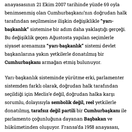
anayasasının 21 Ekim 2007 tarihinde yüzde 69 oyla
benimsenmiş olan Cumhurbaşkanı’nın doğrudan halk
tarafından seçilmesine ilişkin değişiklikle
“yarı-
başkanlık”
sistemine bir adım daha yaklaştığı gerçeği.
Bu değişiklik geçen Ağustosta yapılan seçimlerle
siyaset arenamıza
“yarı-başkanlık”
sistemi devlet
başkanlarına yakın yetkilerle donatılmış bir
Cumhurbaşkanı
armağan etmiş bulunuyor.
Yarı-başkanlık sisteminde yürütme erki, parlamenter
sistemden farklı olarak, doğrudan halk tarafından
seçildiği için Meclis’e değil, doğrudan halka karşı
sorumlu, dolayısıyla
sembolik değil, reel
yetkilerle
donatılmış,
tarafsız değil partili
bir
Cumhurbaşkanı
ile
parlamento çoğunluğuna dayanan
Başbakan
ve
hükümetinden oluşuyor. Fransa’da 1958 anayasası,