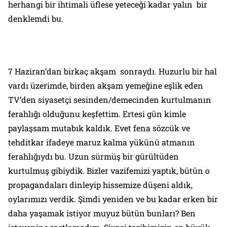
herhangi bir ihtimali üflese yeteceği kadar yalın bir
denklemdi bu.
7 Haziran’dan birkaç akşam sonraydı. Huzurlu bir hal
vardı üzerimde, birden akşam yemeğine eşlik eden
TV’den siyasetçi sesinden/demecinden kurtulmanın
ferahlığı olduğunu keşfettim. Ertesi gün kimle
paylaşsam mutabık kaldık. Evet fena sözcük ve
tehditkar ifadeye maruz kalma yükünü atmanın
ferahlığıydı bu. Uzun sürmüş bir gürültüden
kurtulmuş gibiydik. Bizler vazifemizi yaptık, bütün o
propagandaları dinleyip hissemize düşeni aldık,
oylarımızı verdik. Şimdi yeniden ve bu kadar erken bir
daha yaşamak istiyor muyuz bütün bunları? Ben