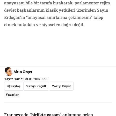
anayasayı bile bir tarafa bırakarak, parlamenter rejim
devlet başkanlarının klasik yetkileri üzerinden Sayın
Erdoğan’ın “anayasal sınırlarına çekilmesini” talep
etmek hukuken ve siyaseten doğru değil.
Akın Özçer
Yayın Tarihi:
21.08.2015 00:00
Paylaş
Yazıyı Küçült
Yazıyı Büyüt
Yazarlar
Fransızcada
“birlikte yaşam”
anlamına gelen