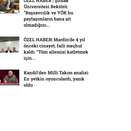
ÖZEL HABER | Şırnak
Üniversitesi Rektörü:
“Başsavcılık ve YÖK bu
paylaşımların bana ait
olmadığını...
ÖZEL HABER| Mardin’de 4 yıl
önceki cinayet, faili meçhul
kaldı: “Tüm ailemizi katletmek
için...
Kandil’den Milli Takım analizi:
En yetkin oyunculardı, yazık
oldu