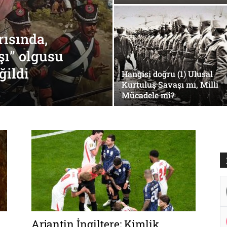
rısında,
şı” olgusu
ğildi
Hangisi doğru (1) Ulusal
Kurtuluş Savaşı mı, Milli
Mücadele mi?
Arjantin İngiltere; Kimlik