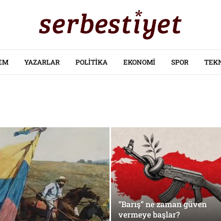
EM
YAZARLAR
POLITIKA
EKONOMI
SPOR
TEK
“Barış” ne zaman güven
vermeye başlar?