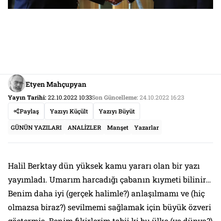
Etyen Mahçupyan
Yayın Tarihi:
22.10.2022 10:33
Son Güncelleme:
24.10.2022 16:23
Paylaş
Yazıyı Küçült
Yazıyı Büyüt
GÜNÜN YAZILARI
ANALİZLER
Manşet
Yazarlar
Halil Berktay dün yüksek kamu yararı olan bir yazı
yayımladı. Umarım harcadığı çabanın kıymeti bilinir…
Benim daha iyi (gerçek halimle?) anlaşılmamı ve (hiç
olmazsa biraz?) sevilmemi sağlamak için büyük özveri
göstermiş. Benim fikirlerim tabii ki bu ülke (ve dünya?)