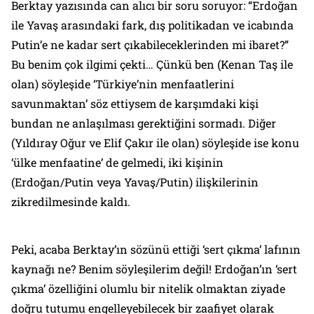
Berktay yazısında can alıcı bir soru soruyor: “Erdoğan
ile Yavaş arasındaki fark, dış politikadan ve icabında
Putin’e ne kadar sert çıkabileceklerinden mi ibaret?”
Bu benim çok ilgimi çekti… Çünkü ben (Kenan Taş ile
olan) söyleşide ‘Türkiye’nin menfaatlerini
savunmaktan’ söz ettiysem de karşımdaki kişi
bundan ne anlaşılması gerektiğini sormadı. Diğer
(Yıldıray Oğur ve Elif Çakır ile olan) söyleşide ise konu
‘ülke menfaatine’ de gelmedi, iki kişinin
(Erdoğan/Putin veya Yavaş/Putin) ilişkilerinin
zikredilmesinde kaldı.
Peki, acaba Berktay’ın sözünü ettiği ‘sert çıkma’ lafının
kaynağı ne? Benim söyleşilerim değil! Erdoğan’ın ‘sert
çıkma’ özelliğini olumlu bir nitelik olmaktan ziyade
doğru tutumu engelleyebilecek bir zaafiyet olarak