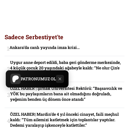
Sadece Serbestiyet'te
Ankara’da canlı yayında imza krizi…
Uygur anne deport edildi, baba geri gönderme merkezinde,
4 küçük çocuk 20 yaşındaki ağabeyle kaldı: “Ne olur Çin’e
yollamayın”
PATRONUMUZ OL
ÖZEL HABER | Şırnak Üniversitesi Rektörü: “Başsavcılık ve
YÖK bu paylaşımların bana ait olmadığını doğruladı,
yeğenim benden üç dönem önce atandı”
ÖZEL HABER| Mardin’de 4 yıl önceki cinayet, faili meçhul
kaldı: “Tüm ailemizi katletmek için toplantılar yaptılar.
Dedemi yaralayıp işkenceyle katlettiler.”