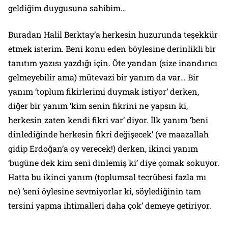
geldiğim duygusuna sahibim…
Buradan Halil Berktay’a herkesin huzurunda teşekkür
etmek isterim. Beni konu eden böylesine derinlikli bir
tanıtım yazısı yazdığı için. Öte yandan (size inandırıcı
gelmeyebilir ama) mütevazi bir yanım da var… Bir
yanım ‘toplum fikirlerimi duymak istiyor’ derken,
diğer bir yanım ‘kim senin fikrini ne yapsın ki,
herkesin zaten kendi fikri var’ diyor. İlk yanım ‘beni
dinlediğinde herkesin fikri değişecek’ (ve maazallah
gidip Erdoğan’a oy verecek!) derken, ikinci yanım
‘bugüne dek kim seni dinlemiş ki’ diye çomak sokuyor.
Hatta bu ikinci yanım (toplumsal tecrübesi fazla mı
ne) ‘seni öylesine sevmiyorlar ki, söylediğinin tam
tersini yapma ihtimalleri daha çok’ demeye getiriyor.