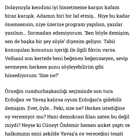
Dolayısıyla kendimi iyi hissetmeme karşın kafam
biraz karışık. Adamın biri bir laf etmiş… Niye bu kadar
önemsensin, niye üzerine program yapılsın, yazılar
yazılsın… Sormadan edemiyorum. ‘Ben böyle demişim,
sen de başka bir şey söyle’ diyesim geliyor. Tabii
konuşulan konunun içeriği ile ilgili fikrin varsa.
Velhasıl son kertede beni beğenen beğenmeyen, sevip
sevmeyen herkese şunu söyleyebilirim gibi
hissediyorum: ‘Size ne?’
Örneğin cumhurbaşkanlığı seçiminde son tura
Erdoğan ve Yavaş kalırsa oyum Erdoğan’a gidebilir
demişim. Evet, öyle… Peki, size ne? Herkes istediğine
oy veremiyor mu? Hani demokrasi filan zaten bu değil
miydi? Neyse ki Cüneyt Özdemir hemen anket yaptı ve
halkımızın ezici şekilde Yavaş’a oy vereceğini tespit