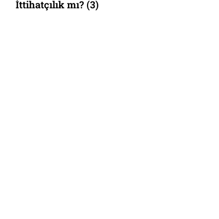
İttihatçılık mı? (3)