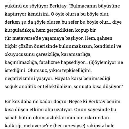
yükünü de söylüyor Berktay: “Bulmacanın büyüsüne
kaptırıyor kendisini. O öyle olursa bu böyle olur,
derken şu da şöyle olursa bu sefer bu böyle olur… diye
kurguladıkça, hem gerçeklikten kopup bir
tür
metaverse
’de yaşamaya başlıyor. Hem, şahsen
hiçbir çözüm önerisinde bulunmaksızın, kendisini ve
okuyucusunu çaresizliğe, karamsarlığa,
kaçınılmazlığa, fatalizme hapsediyor… (S)öylemiyor ne
istediğini. Olumsuz, yıkıcı tepkiselliğini,
negativizmini yaşıyor. Hayata karşı benimsediği
soğuk analitik entellektüalizm, sonuçta kısa düşüyor.”
Bir kez daha ne kadar doğru! Neyse ki Berktay benim
kısa düşen etkimi alıp uzatıyor. Onun sayesinde bu
sabah bütün olumsuzluklarımın omuzlarımdan
kalktığı, metaverse’de (her neresiyse) rakipsiz hale