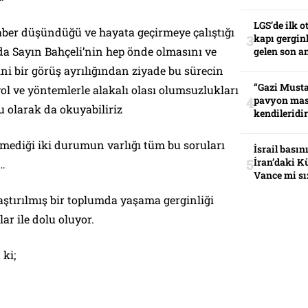
LGS’de ilk o
raber düşündüğü ve hayata geçirmeye çalıştığı
kapı gerginl
da Sayın Bahçeli’nin hep önde olmasını ve
gelen son an
ini bir görüş ayrılığından ziyade bu sürecin
“Gazi Musta
ol ve yöntemlerle alakalı olası olumsuzlukları
pavyon mas
 olarak da okuyabiliriz
kendileridir
emediği iki durumun varlığı tüm bu soruları
İsrail basın
İran’daki K
i…
Vance mi sı
ştırılmış bir toplumda yaşama gerginliği
ar ile dolu oluyor.
 ki;