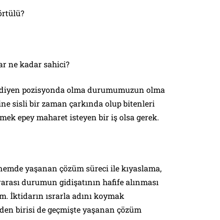
örtülü?
r ne kadar sahici?
r diyen pozisyonda olma durumumuzun olma
ine sisli bir zaman çarkında olup bitenleri
lmek epey maharet isteyen bir iş olsa gerek.
dönemde yaşanan çözüm süreci ile kıyaslama,
lararası durumun gidişatının hafife alınması
im. İktidarın ısrarla adını koymak
den birisi de geçmişte yaşanan çözüm