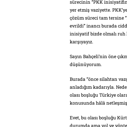
sürecinin “PKK inisiyatifin
yer etmiş vaziyette. PKK’y
çözüm süreci tam tersine “
evrildi” inancı burada cid
inisiyatif bizde olmalı ruh 
karşıyayız.
Sayın Bahçeli’nin öne çık
düşünüyorum.
Burada “önce silahtan vaz
anladığım kadarıyla. Neden
olası boşluğu Türkiye olara
konusunda hâlâ netleşmiş
Evet, bu olası boşluğu Kür
durumda ama yol ve yöntem