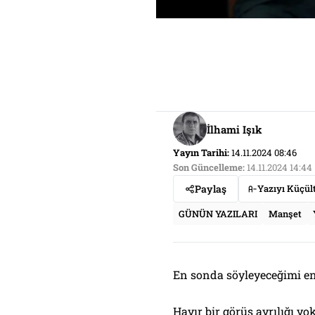
İlhami Işık
Yayın Tarihi:
14.11.2024 08:46
Son Güncelleme:
14.11.2024 14:44
Paylaş
Yazıyı Küçül
GÜNÜN YAZILARI
Manşet
En sonda söyleyeceğimi en
Hayır bir görüş ayrılığı yok