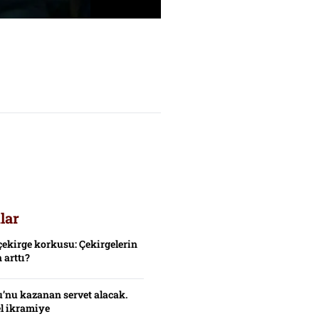
lar
çekirge korkusu: Çekirgelerin
 arttı?
’nu kazanan servet alacak.
el ikramiye