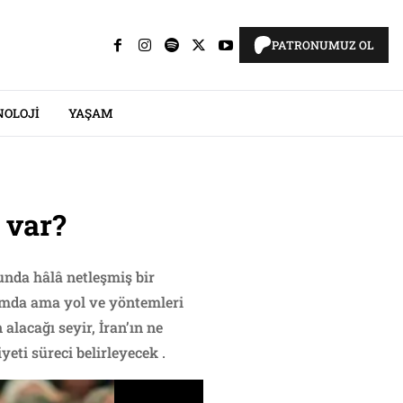
PATRONUMUZ OL
NOLOJI
YAŞAM
ı var?
sunda hâlâ netleşmiş bir
rumda ama yol ve yöntemleri
 alacağı seyir, İran’ın ne
eti süreci belirleyecek .