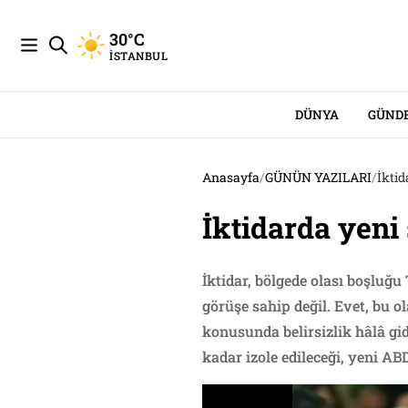
30°C
İSTANBUL
DÜNYA
GÜND
Anasayfa
/
GÜNÜN YAZILARI
/
İktid
İktidarda yeni 
İktidar, bölgede olası boşluğu
görüşe sahip değil. Evet, bu 
konusunda belirsizlik hâlâ gide
kadar izole edileceği, yeni AB