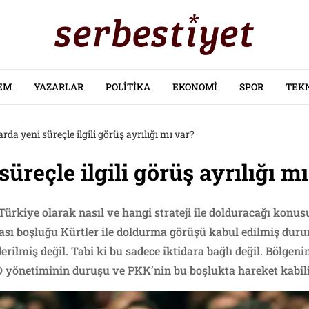
EM
YAZARLAR
POLITIKA
EKONOMI
SPOR
TEK
arda yeni süreçle ilgili görüş ayrılığı mı var?
süreçle ilgili görüş ayrılığı m
 Türkiye olarak nasıl ve hangi strateji ile dolduracağı konu
olası boşluğu Kürtler ile doldurma görüşü kabul edilmiş du
rilmiş değil. Tabi ki bu sadece iktidara bağlı değil. Bölgenin
D yönetiminin duruşu ve PKK’nin bu boşlukta hareket kabiliy