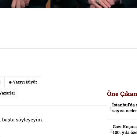
t
Yazıyı Büyüt
Öne Çıkan
Yazarlar
İstanbul’da 
sayısı neden
 başta söyleyeyim.
Gazi Koşusu
100. yıla öz
.