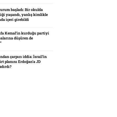
turum başladı: Bir okulda
iği yaşandı, yanlış kimlikle
da içeri girebildi
fa Kemal’in kurduğu partiyi
alarına düşüren de
”
ından çarpıcı iddia: İsrail’in
ürt planını Erdoğan’a JD
zdırdı?