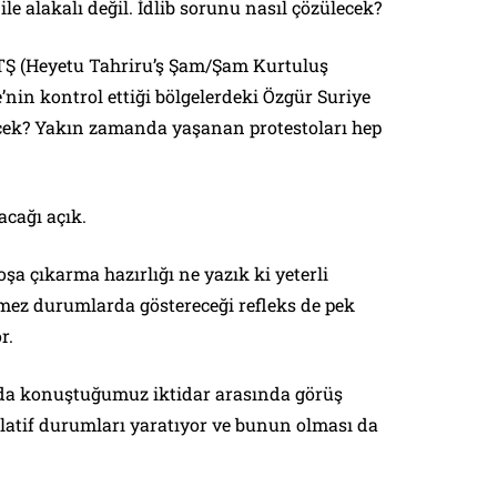
ile alakalı değil. İdlib sorunu nasıl çözülecek?
TŞ (Heyetu Tahriru’ş Şam/Şam Kurtuluş
’nin kontrol ettiği bölgelerdeki Özgür Suriye
cek? Yakın zamanda yaşanan protestoları hep
acağı açık.
şa çıkarma hazırlığı ne yazık ki yeterli
mez durumlarda göstereceği refleks de pek
or.
da konuştuğumuz iktidar arasında görüş
ülatif durumları yaratıyor ve bunun olması da