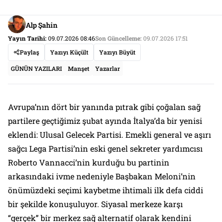
Alp Şahin
Yayın Tarihi:
09.07.2026 08:46
Son Güncelleme:
09.07.2026 17:51
Paylaş
Yazıyı Küçült
Yazıyı Büyüt
GÜNÜN YAZILARI
Manşet
Yazarlar
Avrupa’nın dört bir yanında pıtrak gibi çoğalan sağ
partilere geçtiğimiz şubat ayında İtalya’da bir yenisi
eklendi: Ulusal Gelecek Partisi. Emekli general ve aşırı
sağcı Lega Partisi’nin eski genel sekreter yardımcısı
Roberto Vannacci’nin kurduğu bu partinin
arkasındaki ivme nedeniyle Başbakan Meloni’nin
önümüzdeki seçimi kaybetme ihtimali ilk defa ciddi
bir şekilde konuşuluyor. Siyasal merkeze karşı
“gerçek” bir merkez sağ alternatif olarak kendini