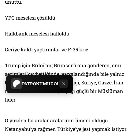
unuttu.
YPG meselesi çözüldü.
Halkbank meselesi halloldu.
Geriye kaldı yaptırımlar ve F-35 kriz.
Trump için Erdoğan; Brunson’ı ona gönderen, onu
seçimleri kaybettiğinde, yargılandığında bile yalnız
bırakmayan, Biden’ın sevmediği, Suriye, Gazze, İran
PATRONUMUZ OL
meselelerinde birlikte çalıştığı güçlü bir Müslüman
lider.
O yüzden bu aralar aralarının limoni olduğu
Netanyahu’ya rağmen Türkiye’ye jest yapmak istiyor.