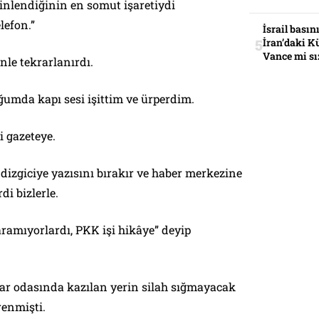
inlendiğinin en somut işaretiydi
lefon.”
İsrail basın
İran’daki K
Vance mi sı
le tekrarlanırdı.
umda kapı sesi işittim ve ürperdim.
i gazeteye.
r, dizgiciye yazısını bırakır ve haber merkezine
di bizlerle.
aramıyorlardı, PKK işi hikâye” deyip
r odasında kazılan yerin silah sığmayacak
enmişti.