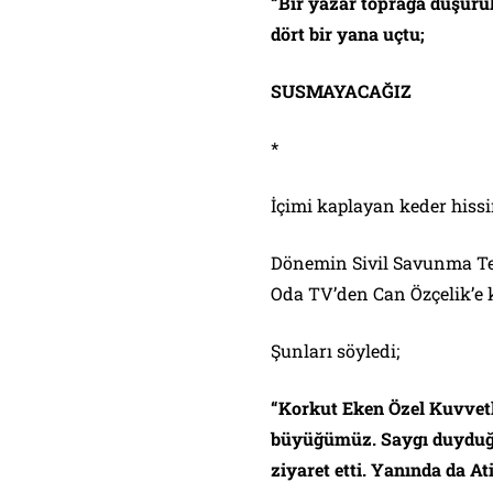
“Bir yazar toprağa düşürüld
dört bir yana uçtu;
SUSMAYACAĞIZ
*
İçimi kaplayan keder
hissi
Dönemin Sivil Savunma Te
Oda TV’den Can Özçelik’e 
Şunları söyledi;
“
Korkut Eken Özel Kuvvet
büyüğümüz. Saygı duyduğu
ziyaret etti. Yanında da Ati