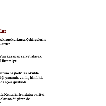
lar
çekirge korkusu: Çekirgelerin
 arttı?
’nu kazanan servet alacak.
el ikramiye
turum başladı: Bir okulda
iği yaşandı, yanlış kimlikle
da içeri girebildi
fa Kemal’in kurduğu partiyi
alarına düşüren de
”