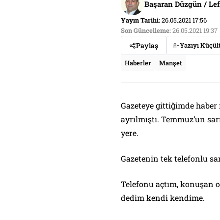
Başaran Düzgün / Le
Yayın Tarihi:
26.05.2021 17:56
Son Güncelleme:
26.05.2021 19:37
Paylaş
Yazıyı Küçül
Haberler
Manşet
Gazeteye gittiğimde haber
ayrılmıştı. Temmuz’un sarı
yere.
Gazetenin tek telefonlu san
Telefonu açtım, konuşan ol
dedim kendi kendime.