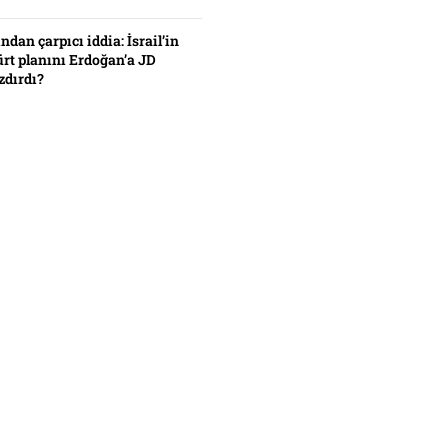
ından çarpıcı iddia: İsrail’in
ürt planını Erdoğan’a JD
zdırdı?