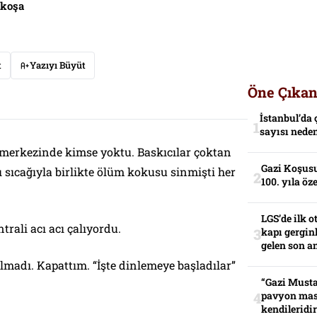
fkoşa
t
Yazıyı Büyüt
Öne Çıkan
İstanbul’da 
sayısı neden
 merkezinde kimse yoktu. Baskıcılar çoktan
Gazi Koşusu
 sıcağıyla birlikte ölüm kokusu sinmişti her
100. yıla öz
LGS’de ilk o
trali acı acı çalıyordu.
kapı gerginl
gelen son an
madı. Kapattım. “İşte dinlemeye başladılar”
“Gazi Musta
pavyon mas
kendileridir