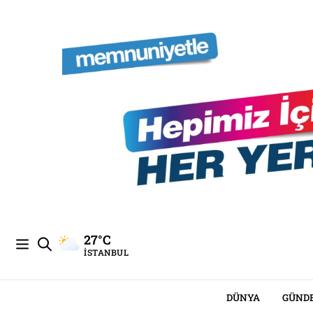
27°C
İSTANBUL
DÜNYA
GÜND