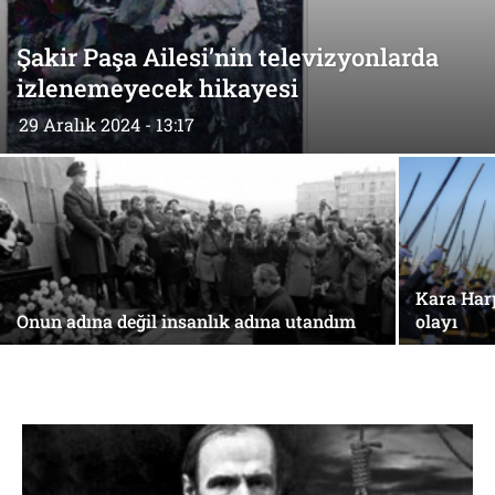
Şakir Paşa Ailesi’nin televizyonlarda
izlenemeyecek hikayesi
29 Aralık 2024 - 13:17
Kara Har
Onun adına değil insanlık adına utandım
olayı