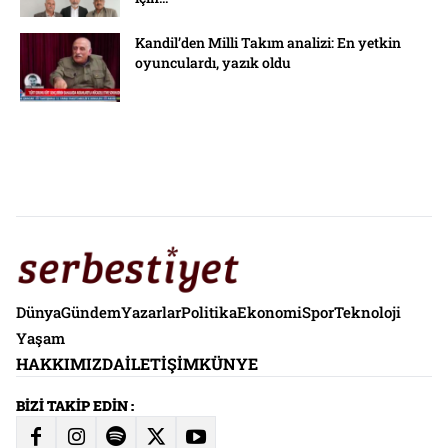
Kandil’den Milli Takım analizi: En yetkin
oyunculardı, yazık oldu
Dünya
Gündem
Yazarlar
Politika
Ekonomi
Spor
Teknoloji
Yaşam
HAKKIMIZDA
İLETIŞIM
KÜNYE
BİZİ TAKİP EDİN :