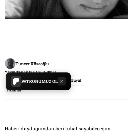
Tuncer Köseoğlu
Yayın Tarihi:
12.04.2016 00:00
Paylaş
Yazıyı Küçült
Yazıyı Büyüt
PATRONUMUZ OL
Yazarlar
Haberi duyduğumdan beri tuhaf sayabileceğim