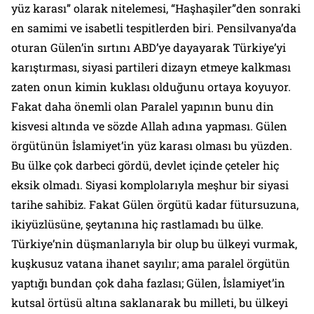
yüz karası” olarak nitelemesi, “Haşhaşiler”den sonraki
en samimi ve isabetli tespitlerden biri. Pensilvanya’da
oturan Gülen’in sırtını ABD’ye dayayarak Türkiye’yi
karıştırması, siyasi partileri dizayn etmeye kalkması
zaten onun kimin kuklası olduğunu ortaya koyuyor.
Fakat daha önemli olan Paralel yapının bunu din
kisvesi altında ve sözde Allah adına yapması. Gülen
örgütünün İslamiyet’in yüz karası olması bu yüzden.
Bu ülke çok darbeci gördü, devlet içinde çeteler hiç
eksik olmadı. Siyasi komplolarıyla meşhur bir siyasi
tarihe sahibiz. Fakat Gülen örgütü kadar fütursuzuna,
ikiyüzlüsüne, şeytanına hiç rastlamadı bu ülke.
Türkiye’nin düşmanlarıyla bir olup bu ülkeyi vurmak,
kuşkusuz vatana ihanet sayılır; ama paralel örgütün
yaptığı bundan çok daha fazlası; Gülen, İslamiyet’in
kutsal örtüsü altına saklanarak bu milleti, bu ülkeyi