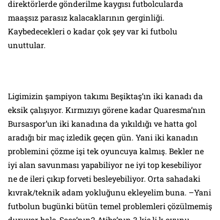
direktörlerde gönderilme kaygısı futbolcularda
maaşsız parasız kalacaklarının gerginliği.
Kaybedecekleri o kadar çok şey var ki futbolu
unuttular.
Ligimizin şampiyon takımı Beşiktaş’ın iki kanadı da
eksik çalışıyor. Kırmızıyı görene kadar Quaresma’nın
Bursaspor’un iki kanadına da yıkıldığı ve hatta gol
aradığı bir maç izledik geçen gün. Yani iki kanadın
problemini çözme işi tek oyuncuya kalmış. Bekler ne
iyi alan savunması yapabiliyor ne iyi top kesebiliyor
ne de ileri çıkıp forveti besleyebiliyor. Orta sahadaki
kıvrak/teknik adam yokluğunu ekleyelim buna. –Yani
futbolun bugünki bütün temel problemleri çözülmemiş
duruyor hala-Sosa’nın2 Atiba’nın 3 kiş,li,k oyunu