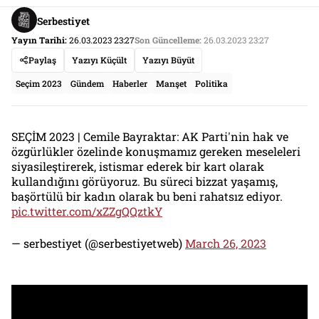
Serbestiyet
Yayın Tarihi:
26.03.2023 23:27
Son Güncelleme:
26.03.2023 23:27
Paylaş
Yazıyı Küçült
Yazıyı Büyüt
Seçim 2023
Gündem
Haberler
Manşet
Politika
SEÇİM 2023 | Cemile Bayraktar: AK Parti'nin hak ve
özgürlükler özelinde konuşmamız gereken meseleleri
siyasileştirerek, istismar ederek bir kart olarak
kullandığını görüyoruz. Bu süreci bizzat yaşamış,
başörtülü bir kadın olarak bu beni rahatsız ediyor.
pic.twitter.com/xZZgQQztkY
— serbestiyet (@serbestiyetweb)
March 26, 2023