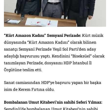
“Kürt Amazon Kadını” Semyanî Perîzade:
Kürt müzik
dünyasında “Kürt Amazon Kadını” olarak bilinen
sanatçı Semyanî Perîzade Yeşil Sol Parti’den aday
adaylığı başvurusu yaptı. Kendisini “Biseksüel” olarak
tanımlayan Perîzade, dosyasını HDP İstanbul İl
Örgütüne teslim etti.
Sanat camiasından HDP’ye başvuru yapan bir başka
isim de Kerem Fırtına oldu.
Bombalanan Umut Kitabevi’nin sahibi Seferi Yılmaz:
Şemdinli’de bombalanan Umut Kitabevi’nin sahibi