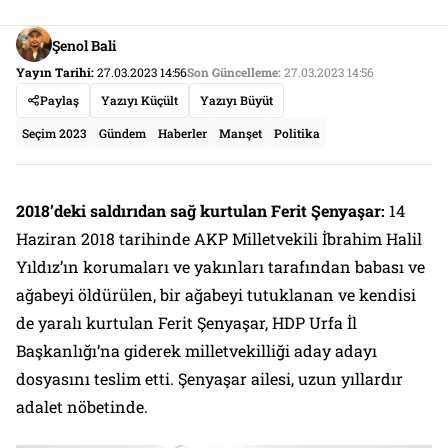
Şenol Bali
Yayın Tarihi:
27.03.2023 14:56
Son Güncelleme:
27.03.2023 14:56
Paylaş
Yazıyı Küçült
Yazıyı Büyüt
Seçim 2023
Gündem
Haberler
Manşet
Politika
2018’deki saldırıdan sağ kurtulan Ferit Şenyaşar:
14
Haziran 2018 tarihinde AKP Milletvekili İbrahim Halil
Yıldız’ın korumaları ve yakınları tarafından babası ve
ağabeyi öldürülen, bir ağabeyi tutuklanan ve kendisi
de yaralı kurtulan Ferit Şenyaşar, HDP Urfa İl
Başkanlığı’na giderek milletvekilliği aday adayı
dosyasını teslim etti. Şenyaşar ailesi, uzun yıllardır
adalet nöbetinde.